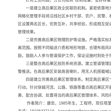
针对上述问题，分公司按照“控制增量、管好存
一是建立高后果区政企民联防机制。紧密依靠地
网格化管理手段将沿线社区乡村干部、农户、民警、
区设置两名区长，优势互补，共享经验，形成相互促
管理效果。
二是完善高后果区物理防护等设施。严格落实标
离范围。按照不同输送介质和地形地貌，合理布局风
励，鼓励人人参与管道保护工作，保证设施时刻处于
三是整合高后果区技防系统资源。建立管道管理
警推送。在高后果区安装高音喇叭，用无人机搭载喊
四是建立完善高后果区管理体系。制定高后果区
行动。针对穿越河流、公路、铁路等重点高后果区开
善、配合协调、处置得当的高后果区管理体系，风险
作者简介：康忠，1985年生，工程师，现任