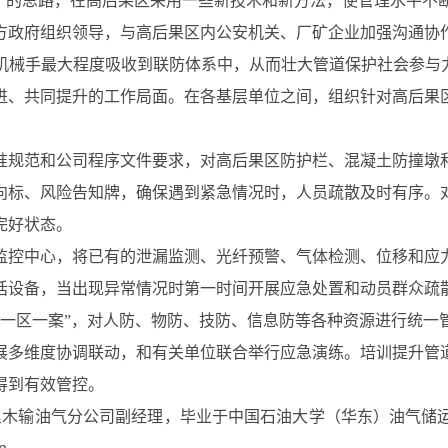
量”的思路，在高后果区采用一些新技术和新方法，使管理水平不
方政府组织领导，与高后果区内公安机关、厂矿企业加强沟通协
机械手最大程度吸收到联防体系中，从而壮大管道保护社会参与力
进、共同提升的工作局面。在各基层单位之间，组织针对高后果
准规范和公司程序文件要求，对高后果区防护栏、混凝土防撞墩
向标、风险告知牌，确保遇到紧急情况时，人员疏散及时有序。
完好状态。
监控中心，将已有的泄漏监测、光纤预警、气体检测、位移和应
话设备，当出现异常情况时第一时间开展应急处置和动员群众疏
“一区一案”，对人防、物防、技防、信息防等各种资源进行统一
展多维度协调联动，和有关单位联合举行应急演练。培训提升管
得到有效管控。
塔里木输油气分公司副经理，毕业于中国石油大学（华东）油气储