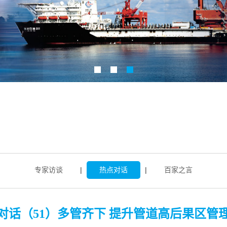
专家访谈
|
热点对话
|
百家之言
对话（51）多管齐下 提升管道高后果区管