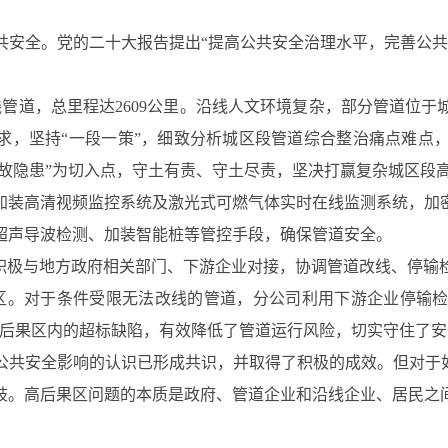
共安全。党的二十大报告提出“提高公共安全治理水平，完善公共
线管道，总里程达2609公里。沿线人文环境复杂，部分管道位
要求，坚持“一段一策”，细致分析城区段管道综合整治痛点难点
事故隐患”为切入点，守土有责、守土尽责，坚决打赢复杂城区段
加装高清视频监控系统及激光式可燃气体实时在线监测系统，加
超声导波检测、加装智能桩等管控手段，确保管道安全。
司积极与地方政府相关部门、下游企业对接，协调管道改线、停输
后果区。对于条件受限无法改线的管道，分公司利用下游企业停输
型高后果区内的超标缺陷，有效降低了管道运行风险，切实守住了
公共安全影响的认识已形成共识，并取得了积极的成效。但对于如
歧。高后果区问题的本质是政府、管道企业和沿线企业、居民之
：