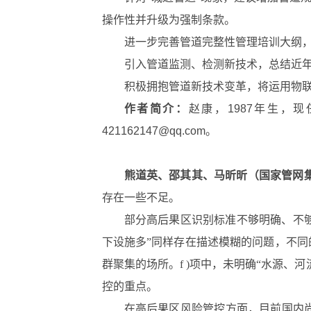
操作性并升级为强制条款。
进一步完善管道完整性管理培训大纲
引入管道监测、检测新技术，总结近
积极拥抱管道新技术变革，将运用物
作者简介：
赵康，1987年生，
421162147@qq.com。
熊道英、邵其其、马昕昕（国家管网
存在一些不足。
部分高后果区识别标准不够明确、不够
下设施多”同样存在描述模糊的问题，不同的
群聚集的场所。f )项中，未明确“水源
控的重点。
在高后果区风险管控方面，目前国内