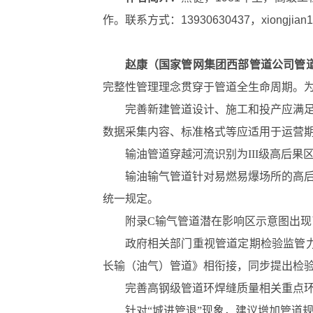
作。联系方式：13930630437，xiongjian13
赵康（国家管网集团西部管道公司管
完整性管理理念贯穿于管道全生命周期。
完善新建管道设计、施工和投产应满
数据采集内容、标准格式等应适用于运营
输油管道穿越河流识别为III级高后
输油输气管道针对易燃易爆场所的高
统一规定。
附录C输气管道潜在影响区示意图出
政府相关部门重视管道定期检验监管力度
长输（油气）管道》相衔接，同步提出检
完善高钢级管道环焊缝质量相关重点
针对“城进管退”现象，建议增加管道