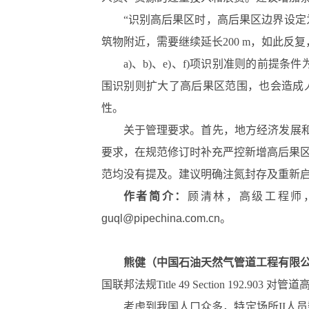
“识别高后果区时，高后果区边界设定
筑物附近，需要继续延长200 m，如此
a)、b)、e)、f)项识别准则的前提条
围识别则扩大了高后果区范围，也会造成人
性。
关于管理要求。首先，地方经济发展和
要求，在规范修订时补充严控新增高后果
范均没有提及。建议明确注氮封存及重新
作者简介：
顾清林，高级工程师，
guql@pipechina.com.cn。
熊健（中国石油天然气管道工程有限
国联邦法规Title 49 Section 192.90
考虑到我国人口众多，特定场所II人