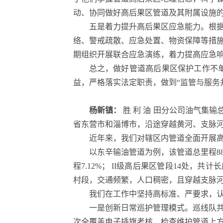
动、协同做好高后果区管道及其附属设施
五是着力提升高后果区应急能力。根
络、警戒疏散、应急处置、物资保障等措
期组织开展联合应急演练，着力提高应急响
总之，做好管道高后果区保护工作不
益，严格落实法定职责，做到“监管与服务
杨新镇：
胜 利 油 田分公司油气集输总 
省东营市和淄博市，沿途穿越黄河、支脉
近年来，我们对辖区内管道全面开展
以东辛输油管道为例，该管道总里程88.3 
程7.12%； II级高后果区管段14处，共计长
村段，交通频繁，人口稠密，且穿越支脉
我们在工作中坚持高标准、严要求，
一是创新日常巡护管理模式。巡线队共
次全覆盖电子插旗考核，检查维护管道上