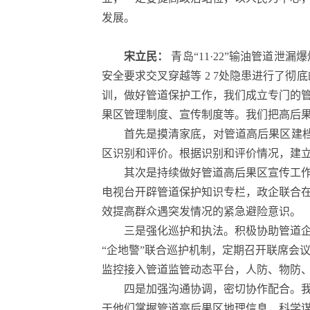
发展。
宋立民：
青岛“11·22”输油管道泄
安全要求交叉穿越等 2 7处隐患进行了
训，做好管道保护工作，我们成立专门的
果区管理制度、宣传制度等。我们把高后
首先是摸清家底，对管道高后果区建档立
区识别和评价。根据识别和评价情况，建
其次是持续做好管道高后果区宣传工
电视台开辟管道保护知识专栏，政企联合
效提高群众遇突发情况的紧急避险意识。
三是强化巡护和执法。积极协助管道
“企地警”联合巡护机制，定期召开联席会
监控接入管道监管动态平台，人防、物防
四是加强沟通协调，密切协作配合。
于他们掌握管道高后果区地理信息，科学