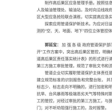
制作高后果区应急管理手册。按照信
人及输油管理处、输油站，及时向沿线政
区大型应急抢险联合演练，切实提高应急
探索应用管道保护新技术。为应对日益
测的“空、天、地面、地下”四位立体管控
郭延宝：
加 强 各 级 政府管道保护
开”工作方案中，突出高后果区管控，明确检
道高后果区责任落实统计表》的形式进行
第三方施工审批管理，规范了审批文书和
管道企业切实履职管道保护主体责任
建立规范标准的识别报告和完整台账， 并
标志少、标志走向不明确的，进行加密和
抗旱、台风暴雨等极端恶劣天气等特殊时
工的管控，对经过审批的第三方施工，与
门；对不听劝阻强行施工的，及时报警。