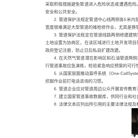
采取积极措施避免管道进入危险状态或遭遇危险
安全和公共安全。
2. 管道保护法规定管道中心线两侧各5米内禁
宽度很难满足大型管道的维抢修作业，尤其是换管作
3. 管道保护法规定在管道线路两侧修建建
土地设置为协商区，在该区域进行土地开发项目
政府登记注册，防止日后私自扩建改建。
4. 在天然气管道潜在影响区和石油管道两
行管道事故应急演练，检验紧急响应预案的可行
5. 从国家层面推动直呼系统（One-Ca
挖掘作业前打电话咨询的习惯。
6. 管道企业应对管道周边公众开展宣传教
7. 建立国家管道事故数据库，供同行业和
8. 法律文本应列出所引用的主要法律法规