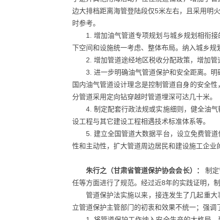
边大排档距离海管登陆段仅5米左右，且采用明
时参考。
1. 增加油气管道专项规划与城乡规划相
下空间和设施统一考虑、整体布局。纳入城乡规
2. 增加管道途经地区税收分配政策，增加
3. 进一步明确油气管道保护和安全距离。
国内油气管道设计理念是控制管道自身的安全性
分管道采用定向钻穿越时管道埋深可达几十米。
4. 制定配套行政法规或实施细则，健全
设工程与其它建设工程相遇技术标准体系等。
5. 建立全国管道大数据平台，设立免费
性和主动性，扩大管道周边居民和建设施工企业
朱行之（甘肃省管道保护协会会长）：
制定
任等方面进行了规范。经过近8年的实践证明，
管道保护法实施以来，接连发生了几起重大
立管道保护主管部门的初衷和效果不统一；强调
1. 将管道保护工作纳入安全生产的大格