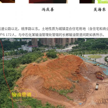
速公路以北，桃李路以东。土地性质为城镇混合住宅用地（含住宅和商业）。
16户5 172人，与中石化某输油管理处管辖的长郴输油管道间距如表所示。