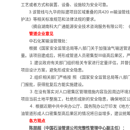
工艺或者方式和装置、设备、设施较为安全可靠。
3.该管线与九华府拟建项目区域重叠的共420 m输油管线
护法》等相关标准规范和法律法规的要求。
（摘自湖南科大广通能源安全技术咨询服务有限公司：
管道企业意见
中石化某输油管理处：
根据《国家安全监管总局等八部门关于加强油气输送管
量。该项目建成后，将形成管道人员密集型Ⅲ级高后果区，
１.建议政府有关部门组织相关专家进行定量评估，并督
项目设计方案，避免形成安全隐患。
２.组织相关部门严格按 照 《国家安全监管总局等八
门报批，获得批复后方能实施建设。
３.在没有落实对人口密集区管理措施内容及因周边环
项目当前土地平整施工，杜绝形成新的安全隐患，确保地区
４. 根据近期中共中央办公厅、国务院办公厅印发《地
油管道形成人口密集型高后果区的情况将日益增多，建议统
各方观点
陈朋超（中国石油管道公司完整性管理中心副主任）：