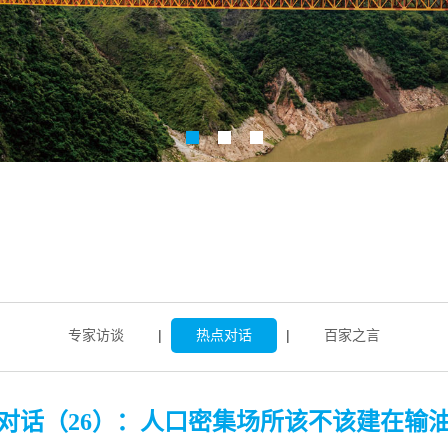
专家访谈
|
热点对话
|
百家之言
对话（26）：人口密集场所该不该建在输