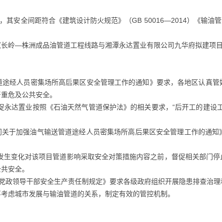
，其安全间距符合《建筑设计防火规范》（GB 50016―2014）《输油管
《长岭―株洲成品油管道工程线路与湘潭永达置业有限公司九华府拟建项
道途经人员密集场所高后果区安全管理工作的通知》要求，各地区认真管
严重危及公共安全。
促永达置业按照《石油天然气管道保护法》的相关要求，“后开工的建设
部门关于加强油气输送管道途经人员密集场所高后果区安全管理工作的通
境发生变化对该项目管道影响采取安全对策措施内容之前，督促相关部门停
公共安全。
方党政领导干部安全生产责任制规定》要求各级政府组织开展隐患排查治
筹考虑城市发展与输油管道的关系，制定有效的管控机制。