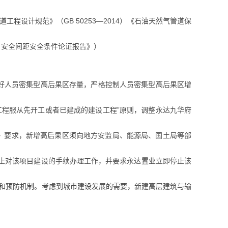
道工程设计规范》（GB 50253―2014）《石油天然气管道保
目安全间距安全条件论证报告》）
好人员密集型高后果区存量，严格控制人员密集型高后果区增
工程服从先开工或者已建成的建设工程”原则，调整永达九华府
知》要求，新增高后果区须向地方安监局、能源局、国土局等部
止对该项目建设的手续办理工作，并要求永达置业立即停止该
理和预防机制。考虑到城市建设发展的需要，新建高层建筑与输