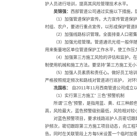
护人员进行培训，提高其风险管理技术水平。
吴锦强：
西部管道公司通过实施以下措施，
（1）加强管道保护宣传。大力宣传管道保
村组、农户，要进行重点宣传，以形成保护管道的
（2）加强线路标识管理。全面排查人口密
（3）加强光缆管理。管道通讯光缆一般伴
用来衡量地区单位管道保护工作水平，使工作压
（4）加强第三方施工风险的评估和监护。
制使用机械和施工方法。要坚持“第三方施工无
（5）加强人员素质和责任心。做好员工培
严格按照规定频次和路线对管道进行巡护， 对
冼国栋：
自2011年11月西南管道公司成
（1）实行第三方施工“ 三色”预警机制
所谓“三色”预警，是指用蓝、黄、红三种
高，风险最大，蓝色预警级别最低，风险相对较
对蓝色预警项目，要求线路巡护人员密切跟
护频次，密切跟踪第三方施工项目动态，向工程
告。同时在关联管段上方每5米设置一个临时加