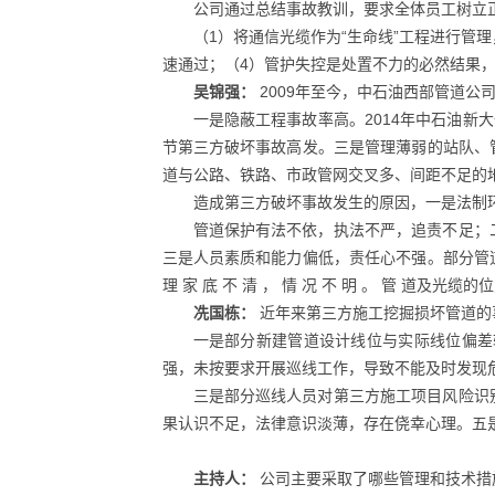
公司通过总结事故教训，要求全体员工树立
（1）将通信光缆作为“生命线”工程进行管
速通过；（4）管护失控是处置不力的必然结果
吴锦强：
2009年至今，中石油西部管道公
一是隐蔽工程事故率高。2014年中石油新大
节第三方破坏事故高发。三是管理薄弱的站队、
道与公路、铁路、市政管网交叉多、间距不足的
造成第三方破坏事故发生的原因，一是法制
管道保护有法不依，执法不严，追责不足；
三是人员素质和能力偏低，责任心不强。部分管
理 家 底 不 清 ， 情 况 不 明 。 管
冼国栋：
近年来第三方施工挖掘损坏管道的
一是部分新建管道设计线位与实际线位偏差
强，未按要求开展巡线工作，导致不能及时发现
三是部分巡线人员对第三方施工项目风险识
果认识不足，法律意识淡薄，存在侥幸心理。五
主持人：
公司主要采取了哪些管理和技术措