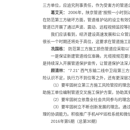
三方单位，应追究刑事责任，作为受害方的管道
葛艾天：
2006年，陕京管道“按照一小时
在防范第三方破坏方面，管道维护站的设立有效
管道已开展了通过声波、震动、远程视频监控等
我们应该看到，经济建设高速发展和公众管
很长一个时期还将处于高位，这要求在管道施工
冼国栋：
防范第三方施工损伤管道应采取以
一是保证新建管道线位准确，光缆按规范要
是持续深入开展管道保护宣传，让管道保护法深
顾清林：
“7.21” 西气东输二线中卫
险认识不足，执行力不到位等之外，还有更深层
（1）要牢固树立第三方施工风险管控的理
助施工单位编制管道交叉施工保护方案，协助其
（2）要牢固树立依靠全社会共同参与的理
（3）要牢固树立不断创新发展的理念。通过采
理的协调能力。积极推广手机APP巡检系统和
2016年第5期（总第30期）