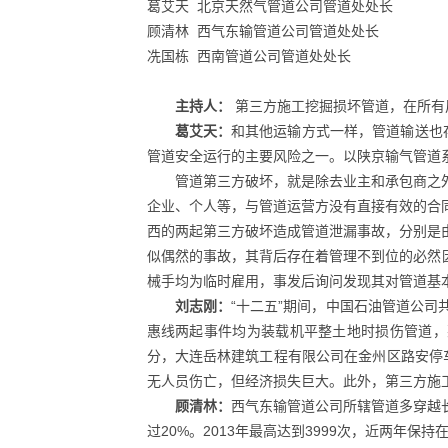
葛艾天 北京天然气管道公司管道处处长
顾清林 西气东输管道公司管道处处长
冼国栋 西南管道公司管道处处长
主持人：
第三方施工挖掘损坏管道，在所有
葛艾天：
和其他运输方式一样，管道输送也
管道安全运行的主要风险之一。以陕京输气管道系
管道第三方破坏，就是除去业主和承包商之
企业、个人等，与管道运营方没有直接有效的合同
西的两起第三方破坏造成管道泄漏事故，分别是
似偶然的事故，其背后存在着管理不到位的必然
械手均为临时雇用，事发后询问发现其对管道基
刘志刚：
“十二五”期间，中国石油管道公司共发生
惠线两起事件均为装载机平整土地时损伤管道，莱钢
分，大连岳林建筑工程有限公司在金州区路安停
无人员伤亡，但经济损失巨大。此外，第三方施
顾清林：
西气东输管道公司所辖管道多穿越长
过20%。2013年最高达到3999次，近两年