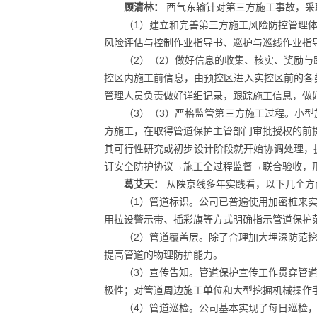
顾清林：
西气东输针对第三方施工事故，采
（1）建立和完善第三方施工风险防控管理
风险评估与控制作业指导书、巡护与巡线作业指
（2）（2）做好信息的收集、核实、奖励与
控区内施工前信息，由预控区进入实控区前的各
管理人员负责做好详细记录，跟踪施工信息，做
（3）（3）严格监管第三方施工过程。小
方施工，在取得管道保护主管部门审批授权的前
其可行性研究或初步设计阶段就开始协调处理，
订安全防护协议→施工全过程监督→联合验收，
葛艾天：
从陕京线多年实践看，以下几个方
（1）管道标识。公司已普遍使用加密桩来
用拉设警示带、插彩旗等方式明确指示管道保护
（2）管道覆盖层。除了合理加大埋深防范
提高管道的物理防护能力。
（3）宣传告知。管道保护宣传工作贯穿管
极性；对管道周边施工单位和大型挖掘机械操作
（4）管道巡检。公司基本实现了每日巡检