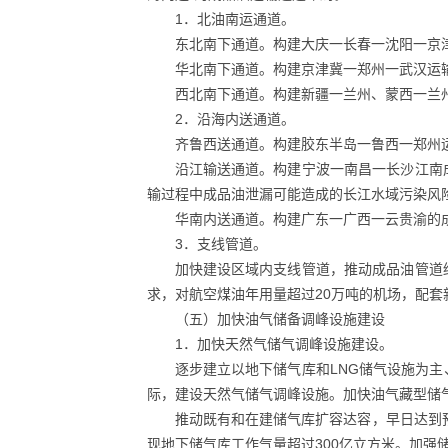
1．北油南运通道。
东北南下通道。构建大庆一长春一沈阳一京
华北南下通道。构建京津冀一郑州一武汉运
西北南下通道。构建新疆一兰州、蒙西一兰
2．沿海内送通道。
齐鲁西送通道。构建胶东半岛一鲁西一郑州
沿江输送通道。构建宁波一南昌一长沙江南
输过程中成品油泄漏可能造成的长江水域污染风
华南内送通道。构建广东一广西一云贵渝的
3．支线管道。
加快建设区域内支线管道，推动成品油管道
求，对航空煤油年用量超过20万吨的机场，配
（五）加快油气储备调峰设施建设
1．加快天然气储气调峰设施建设。
逐步建立以地下储气库和LNG储气设施为
际，建设天然气储气调峰设施。加快油气藏型储
推动既有和在建储气库扩容达容，早日达到预
现地下储气库工作气量超过300亿立方米。加强