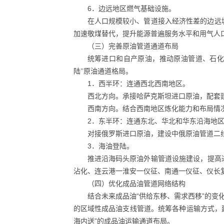
6．边远地区燃气基础设施。
在人口规模较小、管道接入经济性差的边远
加速敬煤替代，提升能源普遍服务水平和用气人
（三）完善原油管道通道布局
统筹进口和自产原油，推动原油管道、石化
陆’’原油通道格局。
1．西半环：连通西北西南地区。
西北方向。承接哈萨克斯坦进口原油，配套
西南方向。结合西南地区炼化能力和布局情
2．东半环：连通东北、华北和华东沿海地
对接俄罗斯进口原油，建设中俄原油管道二
3．海油登陆。
推进沿海码头原油外输管道设施建设，提高
沾化、连云港一淮安一仪征、南通一仪征、仪长
（四）优化成品油管道网络结构
结合未来成品油“供给东移、需求西移”的
的区域性成品油支线管道。统筹各种运输方式，建
海内送”的成品油运输通道布局。