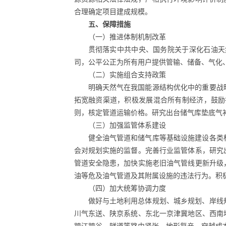
合理确定项目建成规模。
五、保障措施
（一）推进体制机制改革
贯彻落实中共中央、国务院关于深化石油天
司，公平公正为所有用户提供管输、储备、气化
（二）实施组合支持政策
明确天然气在我国能源结构优化中的重要战
拓宽融资渠道，积极发展混合所有制经济，鼓励
则，核定管道运输价格。研究出台储气库垫底气
（三）加强监管体系建设
健全油气管道和储气库等基础设施建设各类
会对规划实施的监督。完善行业监管体系，研究
管道安全隐患，加快实施老旧油气管线更新升级
油等危及油气管道及其附属设施的违法行为。积
（四）加大统筹协调力度
做好与土地利用总体规划、城乡规划、岸线
川气东送、陕京系统、东北一京津冀地区、西南
跨江跨谷、隧道等路由紧张、地形复亲、穿越成