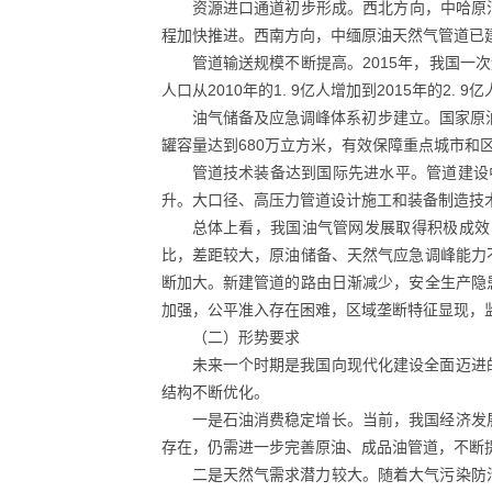
资源进口通道初步形成。西北方向，中哈原油
程加快推进。西南方向，中缅原油天然气管道已建
管道输送规模不断提高。2015年，我国一次
人口从2010年的1. 9亿人增加到2015年的
油气储备及应急调峰体系初步建立。国家原
罐容量达到680万立方米，有效保障重点城市和
管道技术装备达到国际先进水平。管道建设中
升。大口径、高压力管道设计施工和装备制造技
总体上看，我国油气管网发展取得积极成效
比，差距较大，原油储备、天然气应急调峰能力
断加大。新建管道的路由日渐减少，安全生产隐
加强，公平准入存在困难，区域垄断特征显现，
（二）形势要求
未来一个时期是我国向现代化建设全面迈进
结构不断优化。
一是石油消费稳定增长。当前，我国经济发
存在，仍需进一步完善原油、成品油管道，不断
二是天然气需求潜力较大。随着大气污染防