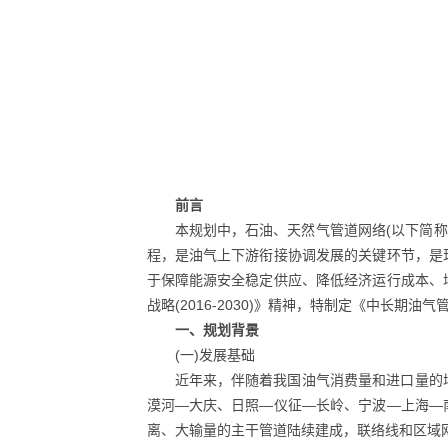
前言
本规划中，石油、天然气管道网络(以下简
程，是油气上下游衔接协调发展的关键环节，是
于保障能源安全稳定供应、降低经济运行成本、
战略(2016-2030)》精神，特制定《中长期
一、规划背景
(一)发展基础
近年来，伴随着我国油气消费量和进口量的
漠河—大庆、日照—仪征—长岭、宁波—上海—
离、大输量的主干管道陆续建成，联络线和区域网络