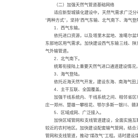
（二）加强天然气管道基础网络
适应新型城镇化建设中，天然气需求广泛分布
“两种方式’’，坚持“西气东输、北气南下、海气
1．西气东输。
依托进口资源，以及塔里木盆地、准噶尔盆
东部地区用气需求。加快建设西气东输三线、陕
气外输管道。
2．北气南下。
统筹衔接陆上重要天然气进口通道建设情况
3．海气登陆。
依托近海天然气开发，建设东海、南海气田上
4．主干互联、全国覆盖。
加强干线系统内、干线系统之间、相邻省区
庄一郑州、楚雄一攀枝花、鄂尔多斯一银川、赣
5．区域成网、广泛接入。
加快区域管网和支线管道建设，全面实施互
较近的农村地区。加快建设配套输气管网，结合
管网和支线管道，推动“煤改气’’工程。适时建